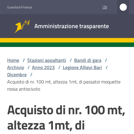
Vai al contenuto
Vai alla navigazione
Vai al footer
ITA
Guardia di Finanza
Amministrazione
Amministrazione trasparente
trasparente
Sottosezioni
Home
/
Stazioni appaltanti
/
Bandi di gara
/
Archivio
/
Anno 2023
/
Legione Allievi Bari
/
Dicembre
/
Accesso
Acquisto di nr. 100 mt, altezza 1mt, di passatoi moquette
civico
rossa antiscivolo
Stazioni
Acquisto di nr. 100 mt,
Salta al contenuto
appaltanti
altezza 1mt, di