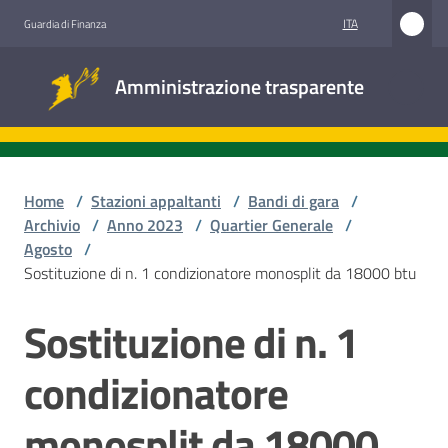
Vai al contenuto
Vai alla navigazione
Vai al footer
ITA
Guardia di Finanza
Amministrazione
Amministrazione trasparente
trasparente
Sottosezioni
Home
/
Stazioni appaltanti
/
Bandi di gara
/
Archivio
/
Anno 2023
/
Quartier Generale
/
Agosto
/
Accesso
Sostituzione di n. 1 condizionatore monosplit da 18000 btu
civico
Sostituzione di n. 1
Salta al contenuto
Stazioni
appaltanti
condizionatore
monosplit da 18000