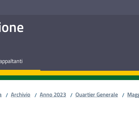
ione
appaltanti
a
Archivio
Anno 2023
Quartier Generale
Magg
/
/
/
/