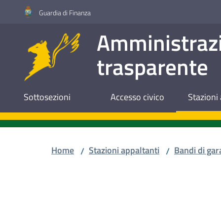
Vai al contenuto
Vai alla navigazione
Vai al footer
Guardia di Finanza
Amministraz
trasparente
Sottosezioni
Accesso civico
Stazioni 
Home
Stazioni appaltanti
Bandi di gar
/
/
Salta al contenuto