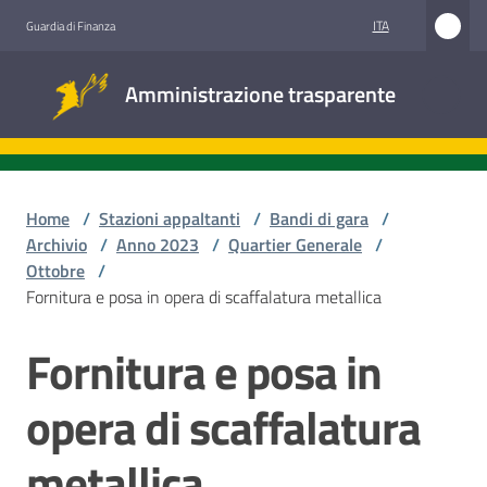
Vai al contenuto
Vai alla navigazione
Vai al footer
ITA
Guardia di Finanza
Amministrazione
Amministrazione trasparente
trasparente
Sottosezioni
Home
/
Stazioni appaltanti
/
Bandi di gara
/
Archivio
/
Anno 2023
/
Quartier Generale
/
Ottobre
/
Accesso
Fornitura e posa in opera di scaffalatura metallica
civico
Fornitura e posa in
Salta al contenuto
Stazioni
appaltanti
opera di scaffalatura
metallica