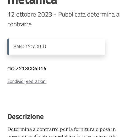
12 ottobre 2023 - Pubblicata determina a 
Contatti
contrarre
BANDO
SCADUTO
CIG:
Z213CC6D16
Condividi
Vedi azioni
Descrizione
Determina a contrarre per la fornitura e posa in
opera di scaffalatura metallica fatta su misura da