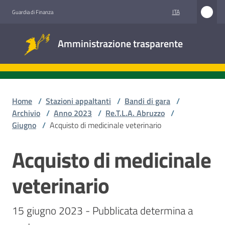
Vai al contenuto
Vai alla navigazione
Vai al footer
ITA
Guardia di Finanza
Amministrazione
Amministrazione trasparente
trasparente
Sottosezioni
Home
/
Stazioni appaltanti
/
Bandi di gara
/
Archivio
/
Anno 2023
/
Re.T.L.A. Abruzzo
/
Giugno
/
Acquisto di medicinale veterinario
Accesso
civico
Acquisto di medicinale
Salta al contenuto
Stazioni
veterinario
appaltanti
15 giugno 2023 - Pubblicata determina a 