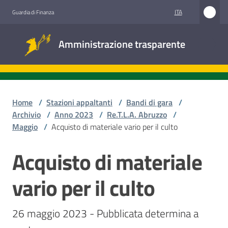
Vai al contenuto
Vai alla navigazione
Vai al footer
ITA
Guardia di Finanza
Amministrazione
Amministrazione trasparente
trasparente
Sottosezioni
Home
/
Stazioni appaltanti
/
Bandi di gara
/
Archivio
/
Anno 2023
/
Re.T.L.A. Abruzzo
/
Maggio
/
Acquisto di materiale vario per il culto
Accesso
civico
Acquisto di materiale
Salta al contenuto
Stazioni
vario per il culto
appaltanti
26 maggio 2023 - Pubblicata determina a 