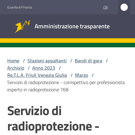
Vai al contenuto
Vai alla navigazione
Vai al footer
ITA
Guardia di Finanza
Amministrazione
Amministrazione trasparente
trasparente
Sottosezioni
Home
/
Stazioni appaltanti
/
Bandi di gara
/
Archivio
/
Anno 2023
/
Re.T.L.A. Friuli Venezia Giulia
/
Marzo
/
Accesso
Servizio di radioprotezione - corrispettivo per professionista
civico
esperto in radioprotezione 768
Stazioni
Servizio di
Salta al contenuto
appaltanti
radioprotezione -