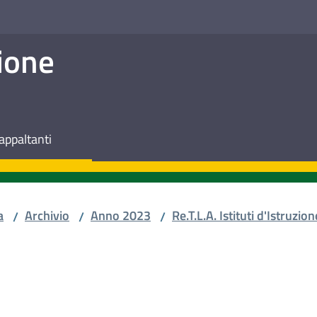
ione
appaltanti
a
Archivio
Anno 2023
Re.T.L.A. Istituti d'Istruzion
/
/
/