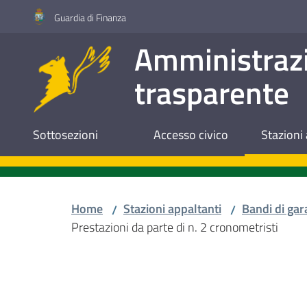
Vai al contenuto
Vai alla navigazione
Vai al footer
Guardia di Finanza
Amministraz
trasparente
Sottosezioni
Accesso civico
Stazioni 
Home
Stazioni appaltanti
Bandi di gar
/
/
Prestazioni da parte di n. 2 cronometristi
Salta al contenuto