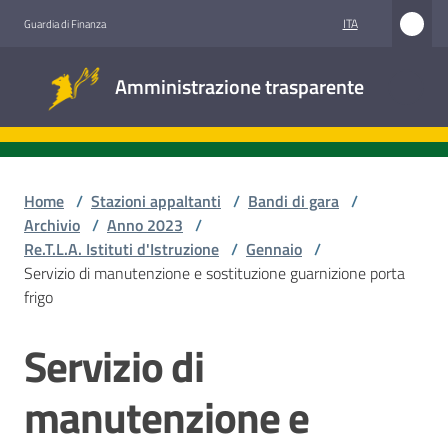
Vai al contenuto
Vai alla navigazione
Vai al footer
ITA
Guardia di Finanza
Amministrazione
Amministrazione trasparente
trasparente
Sottosezioni
Home
/
Stazioni appaltanti
/
Bandi di gara
/
Archivio
/
Anno 2023
/
Re.T.L.A. Istituti d'Istruzione
/
Gennaio
/
Accesso
Servizio di manutenzione e sostituzione guarnizione porta
civico
frigo
Stazioni
Servizio di
Salta al contenuto
appaltanti
manutenzione e