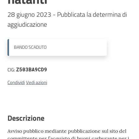
28 giugno 2023 - Pubblicata la determina di 
Contatti
aggiudicazione
BANDO
SCADUTO
CIG:
Z503BA9CD9
Condividi
Vedi azioni
Descrizione
Avviso pubblico mediante pubblicazione sul sito del
committente per l’acquisto di buoni carburante per i