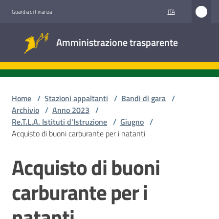
Vai al contenuto
Vai alla navigazione
Vai al footer
ITA
Guardia di Finanza
Amministrazione
Amministrazione trasparente
trasparente
Sottosezioni
Home
/
Stazioni appaltanti
/
Bandi di gara
/
Archivio
/
Anno 2023
/
Re.T.L.A. Istituti d'Istruzione
/
Giugno
/
Accesso
Acquisto di buoni carburante per i natanti
civico
Acquisto di buoni
Salta al contenuto
Stazioni
appaltanti
carburante per i
natanti