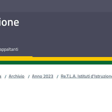
ione
appaltanti
a
Archivio
Anno 2023
Re.T.L.A. Istituti d'Istruzion
/
/
/