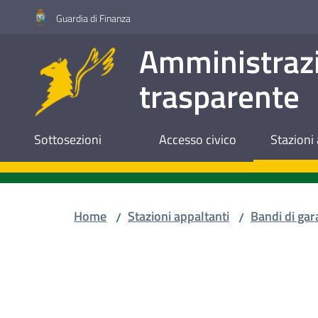
Vai al contenuto
Vai alla navigazione
Vai al footer
Guardia di Finanza
Amministraz
trasparente
Sottosezioni
Accesso civico
Stazioni 
Home
Stazioni appaltanti
Bandi di gar
/
/
Salta al contenuto