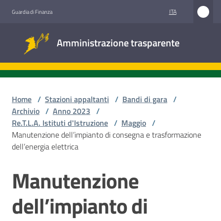
Vai al contenuto
Vai alla navigazione
Vai al footer
ITA
Guardia di Finanza
Amministrazione
Amministrazione trasparente
trasparente
Sottosezioni
Home
/
Stazioni appaltanti
/
Bandi di gara
/
Archivio
/
Anno 2023
/
Re.T.L.A. Istituti d'Istruzione
/
Maggio
/
Accesso
Manutenzione dell’impianto di consegna e trasformazione
civico
dell’energia elettrica
Stazioni
Manutenzione
Salta al contenuto
appaltanti
dell’impianto di