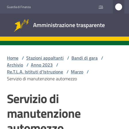
Vai al contenuto
Vai alla navigazione
Vai al footer
ITA
Guardia di Finanza
Amministrazione
Amministrazione trasparente
trasparente
Sottosezioni
Home
/
Stazioni appaltanti
/
Bandi di gara
/
Archivio
/
Anno 2023
/
Re.T.L.A. Istituti d'Istruzione
/
Marzo
/
Accesso
Servizio di manutenzione automezzo
civico
Servizio di
Salta al contenuto
Stazioni
appaltanti
manutenzione
automezzo