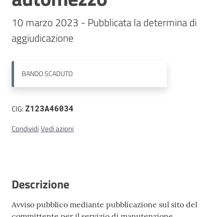
10 marzo 2023 - Pubblicata la determina di 
Contatti
aggiudicazione
BANDO
SCADUTO
CIG:
Z123A46034
Condividi
Vedi azioni
Descrizione
Avviso pubblico mediante pubblicazione sul sito del
committente per il servizio di manutenzione