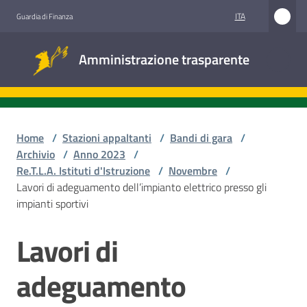
Vai al contenuto
Vai alla navigazione
Vai al footer
ITA
Guardia di Finanza
Amministrazione
Amministrazione trasparente
trasparente
Sottosezioni
Home
/
Stazioni appaltanti
/
Bandi di gara
/
Archivio
/
Anno 2023
/
Re.T.L.A. Istituti d'Istruzione
/
Novembre
/
Accesso
Lavori di adeguamento dell’impianto elettrico presso gli
civico
impianti sportivi
Stazioni
Lavori di
Salta al contenuto
appaltanti
adeguamento