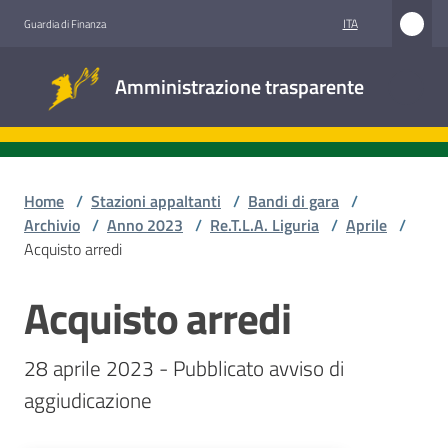
Vai al contenuto
Vai alla navigazione
Vai al footer
ITA
Guardia di Finanza
Amministrazione
Amministrazione trasparente
trasparente
Sottosezioni
Home
/
Stazioni appaltanti
/
Bandi di gara
/
Archivio
/
Anno 2023
/
Re.T.L.A. Liguria
/
Aprile
/
Acquisto arredi
Accesso
civico
Acquisto arredi
Salta al contenuto
Stazioni
28 aprile 2023 - Pubblicato avviso di 
appaltanti
aggiudicazione