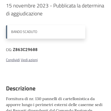
15 novembre 2023 - Pubblicata la determina 
Contatti
di aggiudicazione
BANDO
SCADUTO
CIG:
Z863C29608
Condividi
Vedi azioni
Descrizione
Fornitura di nr. 130 pannelli di cartellonistica da
apporre lungo i perimetri esterni delle caserme sedi
dei Reparti dipendenti dal Comando Regionale