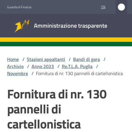
Vai al contenuto
Vai alla navigazione
Vai al footer
ITA
Guardia di Finanza
Amministrazione
Amministrazione trasparente
trasparente
Sottosezioni
Home
/
Stazioni appaltanti
/
Bandi di gara
/
Archivio
/
Anno 2023
/
Re.T.L.A. Puglia
/
Novembre
/
Fornitura di nr. 130 pannelli di cartellonistica
Accesso
civico
Fornitura di nr. 130
Salta al contenuto
Stazioni
pannelli di
appaltanti
cartellonistica