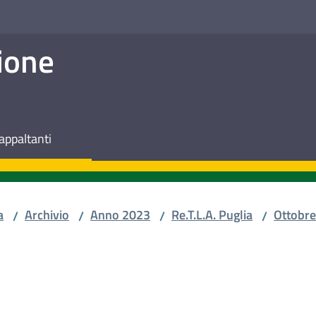
ione
appaltanti
a
Archivio
Anno 2023
Re.T.L.A. Puglia
Ottobre
/
/
/
/