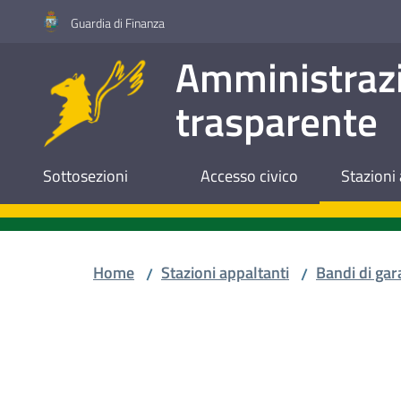
Vai al contenuto
Vai alla navigazione
Vai al footer
Guardia di Finanza
Amministraz
trasparente
Sottosezioni
Accesso civico
Stazioni 
Home
Stazioni appaltanti
Bandi di gar
/
/
Salta al contenuto