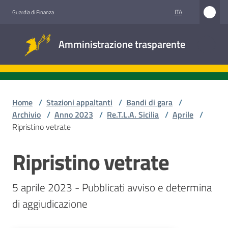
Vai al contenuto
Vai alla navigazione
Vai al footer
ITA
Guardia di Finanza
Amministrazione
Amministrazione trasparente
trasparente
Sottosezioni
Home
/
Stazioni appaltanti
/
Bandi di gara
/
Archivio
/
Anno 2023
/
Re.T.L.A. Sicilia
/
Aprile
/
Ripristino vetrate
Accesso
civico
Ripristino vetrate
Salta al contenuto
Stazioni
5 aprile 2023 - Pubblicati avviso e determina 
appaltanti
di aggiudicazione