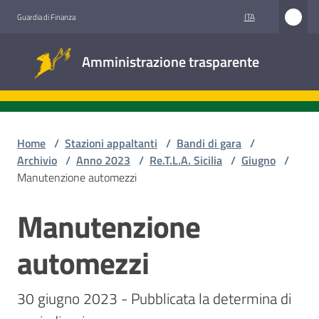
Vai al contenuto
Vai alla navigazione
Vai al footer
ITA
Guardia di Finanza
Amministrazione
Amministrazione trasparente
trasparente
Sottosezioni
Home
/
Stazioni appaltanti
/
Bandi di gara
/
Archivio
/
Anno 2023
/
Re.T.L.A. Sicilia
/
Giugno
/
Manutenzione automezzi
Accesso
civico
Manutenzione
Salta al contenuto
Stazioni
automezzi
appaltanti
30 giugno 2023 - Pubblicata la determina di 