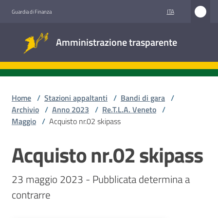
Vai al contenuto
Vai alla navigazione
Vai al footer
ITA
Guardia di Finanza
Amministrazione
Amministrazione trasparente
trasparente
Sottosezioni
Home
/
Stazioni appaltanti
/
Bandi di gara
/
Archivio
/
Anno 2023
/
Re.T.L.A. Veneto
/
Maggio
/
Acquisto nr.02 skipass
Accesso
civico
Acquisto nr.02 skipass
Salta al contenuto
Stazioni
23 maggio 2023 - Pubblicata determina a 
appaltanti
contrarre