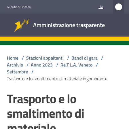
Vai al contenuto
Vai alla navigazione
Vai al footer
ITA
Guardia di Finanza
Amministrazione
Amministrazione trasparente
trasparente
Sottosezioni
Home
/
Stazioni appaltanti
/
Bandi di gara
/
Archivio
/
Anno 2023
/
Re.T.L.A. Veneto
/
Settembre
/
Accesso
Trasporto e lo smaltimento di materiale ingombrante
civico
Trasporto e lo
Salta al contenuto
Stazioni
appaltanti
smaltimento di
materiale