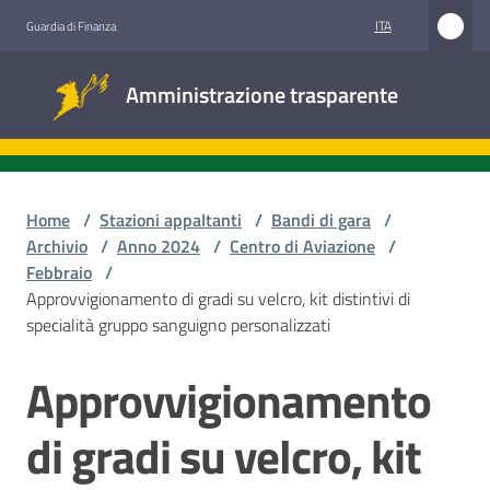
Vai al contenuto
Vai alla navigazione
Vai al footer
ITA
Guardia di Finanza
Amministrazione
Amministrazione trasparente
trasparente
Sottosezioni
Home
/
Stazioni appaltanti
/
Bandi di gara
/
Archivio
/
Anno 2024
/
Centro di Aviazione
/
Febbraio
/
Accesso
Approvvigionamento di gradi su velcro, kit distintivi di
civico
specialità gruppo sanguigno personalizzati
Stazioni
Approvvigionamento
Salta al contenuto
appaltanti
di gradi su velcro, kit