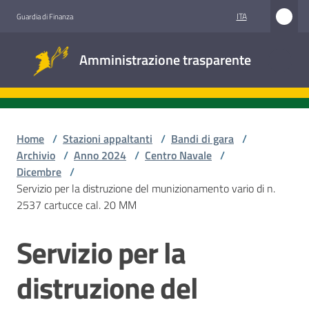
Vai al contenuto
Vai alla navigazione
Vai al footer
ITA
Guardia di Finanza
Amministrazione
Amministrazione trasparente
trasparente
Sottosezioni
Home
/
Stazioni appaltanti
/
Bandi di gara
/
Archivio
/
Anno 2024
/
Centro Navale
/
Dicembre
/
Accesso
Servizio per la distruzione del munizionamento vario di n.
civico
2537 cartucce cal. 20 MM
Stazioni
Servizio per la
Salta al contenuto
appaltanti
distruzione del