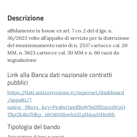
Descrizione
affidamento in house ex art. 7 co. 2 del d.lgs. n.
36/2023 volto all’appalto di servizio per la distruzione
del munizionamento vario di n. 2537 cartucce cal. 20
MM, n. 5623 cartucce cal. 30 MM e n. 60 razzi da
segnalazione
Link alla Banca dati nazionale contratti
pubblici
https://dati.anticorruzione.it/superset/dashboard
/appalti/?
native_filters_key=PesbvQgnRBoW9sDfS1xrnzWpO
Tlip2K4lo7HKp_i0O61NihwhA5Lg1IAugDHn81h
Tipologia del bando
Acquisizione di beni e servizi