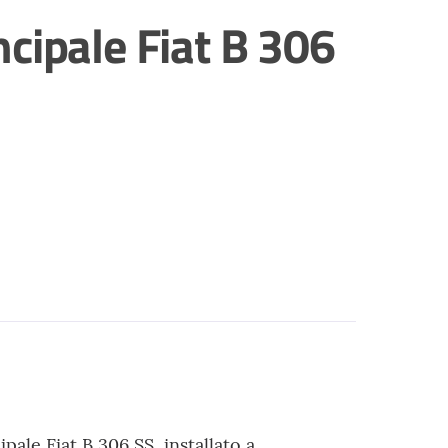
cipale Fiat B 306
ale Fiat B 306 SS, installato a