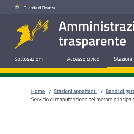
Vai al contenuto
Vai alla navigazione
Vai al footer
Guardia di Finanza
Amministraz
trasparente
Sottosezioni
Accesso civico
Stazioni 
Home
Stazioni appaltanti
Bandi di gar
/
/
Servizio di manutenzione del motore principal
Salta al contenuto