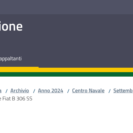
ione
appaltanti
a
Archivio
Anno 2024
Centro Navale
Settemb
/
/
/
/
e Fiat B 306 SS