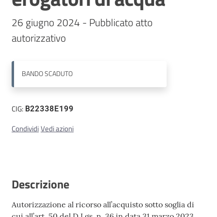
26 giugno 2024 - Pubblicato atto 
Contatti
autorizzativo
BANDO
SCADUTO
CIG:
B22338E199
Condividi
Vedi azioni
Descrizione
Autorizzazione al ricorso all’acquisto sotto soglia di
cui all’art. 50 del D.Lgs. n. 36 in data 31 marzo 2023,