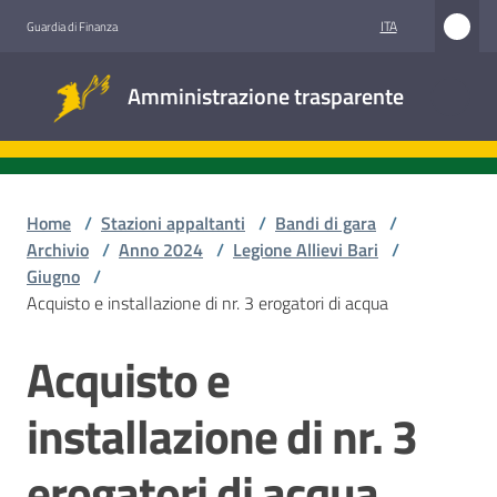
Vai al contenuto
Vai alla navigazione
Vai al footer
ITA
Guardia di Finanza
Amministrazione
Amministrazione trasparente
trasparente
Sottosezioni
Home
/
Stazioni appaltanti
/
Bandi di gara
/
Archivio
/
Anno 2024
/
Legione Allievi Bari
/
Giugno
/
Accesso
Acquisto e installazione di nr. 3 erogatori di acqua
civico
Acquisto e
Salta al contenuto
Stazioni
appaltanti
installazione di nr. 3
erogatori di acqua