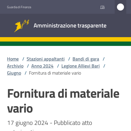
Vai al contenuto
Vai alla navigazione
Vai al footer
ITA
Guardia di Finanza
Amministrazione
Amministrazione trasparente
trasparente
Sottosezioni
Home
/
Stazioni appaltanti
/
Bandi di gara
/
Archivio
/
Anno 2024
/
Legione Allievi Bari
/
Giugno
/
Fornitura di materiale vario
Accesso
civico
Fornitura di materiale
Salta al contenuto
Stazioni
vario
appaltanti
17 giugno 2024 - Pubblicato atto 