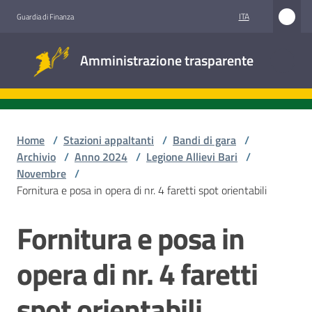
Vai al contenuto
Vai alla navigazione
Vai al footer
ITA
Guardia di Finanza
Amministrazione
Amministrazione trasparente
trasparente
Sottosezioni
Home
/
Stazioni appaltanti
/
Bandi di gara
/
Archivio
/
Anno 2024
/
Legione Allievi Bari
/
Novembre
/
Accesso
Fornitura e posa in opera di nr. 4 faretti spot orientabili
civico
Fornitura e posa in
Salta al contenuto
Stazioni
appaltanti
opera di nr. 4 faretti
spot orientabili