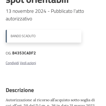
13 novembre 2024 - Pubblicato l'atto 
Contatti
autorizzativo
BANDO
SCADUTO
CIG:
B4353CADF2
Condividi
Vedi azioni
Descrizione
Autorizzazione al ricorso all’acquisto sotto soglia di
cui all’art. 50 del D.Lgs. n. 36 in data 31 marzo 2023,