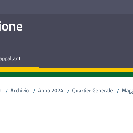
ione
appaltanti
a
Archivio
Anno 2024
Quartier Generale
Magg
/
/
/
/