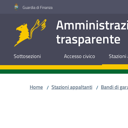
Vai al contenuto
Vai alla navigazione
Vai al footer
Guardia di Finanza
Amministraz
trasparente
Sottosezioni
Accesso civico
Stazioni 
Home
Stazioni appaltanti
Bandi di gar
/
/
Salta al contenuto