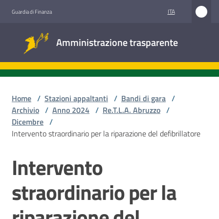
Vai al contenuto
Vai alla navigazione
Vai al footer
ITA
Guardia di Finanza
Amministrazione
Amministrazione trasparente
trasparente
Sottosezioni
Home
/
Stazioni appaltanti
/
Bandi di gara
/
Archivio
/
Anno 2024
/
Re.T.L.A. Abruzzo
/
Dicembre
/
Accesso
Intervento straordinario per la riparazione del defibrillatore
civico
Intervento
Salta al contenuto
Stazioni
appaltanti
straordinario per la
riparazione del