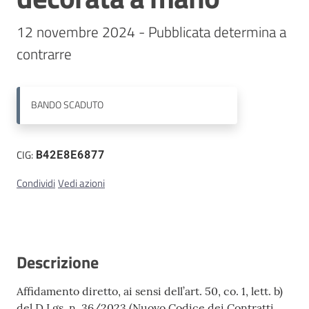
12 novembre 2024 - Pubblicata determina a 
Contatti
contrarre
BANDO
SCADUTO
CIG:
B42E8E6877
Condividi
Vedi azioni
Descrizione
Affidamento diretto, ai sensi dell’art. 50, co. 1, lett. b)
del D.Lgs. n. 36/2023 (Nuovo Codice dei Contratti