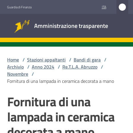
Vai al contenuto
Vai alla navigazione
Vai al footer
ITA
Guardia di Finanza
Amministrazione
Amministrazione trasparente
trasparente
Sottosezioni
Home
/
Stazioni appaltanti
/
Bandi di gara
/
Archivio
/
Anno 2024
/
Re.T.L.A. Abruzzo
/
Novembre
/
Accesso
Fornitura di una lampada in ceramica decorata a mano
civico
Fornitura di una
Salta al contenuto
Stazioni
appaltanti
lampada in ceramica
decorata a mano