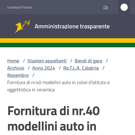
Vai al contenuto
Vai alla navigazione
Vai al footer
ITA
Guardia di Finanza
Amministrazione
Amministrazione trasparente
trasparente
Sottosezioni
Home
/
Stazioni appaltanti
/
Bandi di gara
/
Archivio
/
Anno 2024
/
Re.T.L.A. Calabria
/
Novembre
/
Accesso
Fornitura di nr.40 modellini auto in colori d’istituto e
civico
oggettistica in ceramica
Stazioni
Fornitura di nr.40
Salta al contenuto
appaltanti
modellini auto in