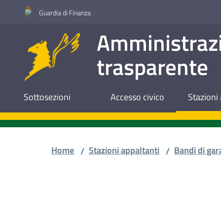
Vai al contenuto
Vai alla navigazione
Vai al footer
Guardia di Finanza
Amministraz
trasparente
Sottosezioni
Accesso civico
Stazioni 
Home
Stazioni appaltanti
Bandi di gar
/
/
Salta al contenuto