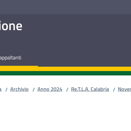
ione
appaltanti
a
Archivio
Anno 2024
Re.T.L.A. Calabria
Nove
/
/
/
/