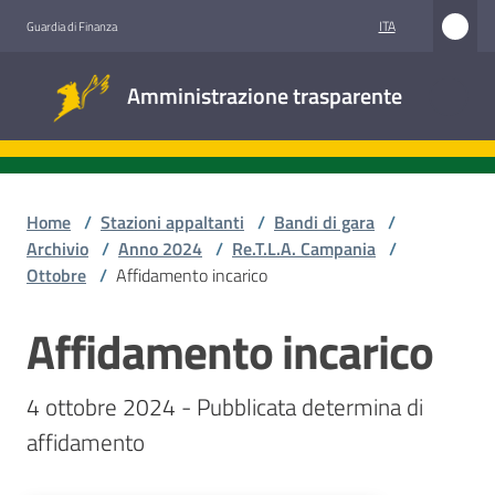
Vai al contenuto
Vai alla navigazione
Vai al footer
ITA
Guardia di Finanza
Amministrazione
Amministrazione trasparente
trasparente
Sottosezioni
Home
/
Stazioni appaltanti
/
Bandi di gara
/
Archivio
/
Anno 2024
/
Re.T.L.A. Campania
/
Ottobre
/
Affidamento incarico
Accesso
civico
Affidamento incarico
Salta al contenuto
Stazioni
4 ottobre 2024 - Pubblicata determina di 
appaltanti
affidamento