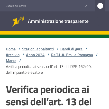
Vai al contenuto
Vai alla navigazione
Vai al footer
ITA
Guardia di Finanza
Amministrazione
Amministrazione trasparente
trasparente
Sottosezioni
Home
/
Stazioni appaltanti
/
Bandi di gara
/
Archivio
/
Anno 2024
/
Re.T.L.A. Emilia Romagna
/
Marzo
/
Accesso
Verifica periodica ai sensi dell’art. 13 del DPR 162/99,
civico
dell'impianto elevatore
Stazioni
Verifica periodica ai
Salta al contenuto
appaltanti
sensi dell’art. 13 del