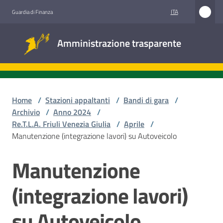
Vai al contenuto
Vai alla navigazione
Vai al footer
ITA
Guardia di Finanza
Amministrazione
Amministrazione trasparente
trasparente
Sottosezioni
Home
/
Stazioni appaltanti
/
Bandi di gara
/
Archivio
/
Anno 2024
/
Re.T.L.A. Friuli Venezia Giulia
/
Aprile
/
Accesso
Manutenzione (integrazione lavori) su Autoveicolo
civico
Manutenzione
Salta al contenuto
Stazioni
appaltanti
(integrazione lavori)
su Autoveicolo