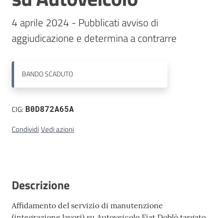
4 aprile 2024 - Pubblicati avviso di 
Contatti
aggiudicazione e determina a contrarre
BANDO
SCADUTO
CIG:
B0D872A65A
Condividi
Vedi azioni
Descrizione
Affidamento del servizio di manutenzione
(integrazione lavori) su Autoveicolo Fiat Doblò targato