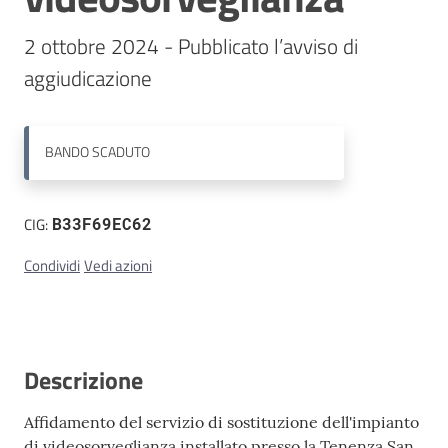
2 ottobre 2024 - Pubblicato l’avviso di 
Contatti
aggiudicazione
BANDO
SCADUTO
CIG:
B33F69EC62
Condividi
Vedi azioni
Descrizione
Affidamento del servizio di sostituzione dell'impianto
di videosorveglianza installato presso la Tenenza San