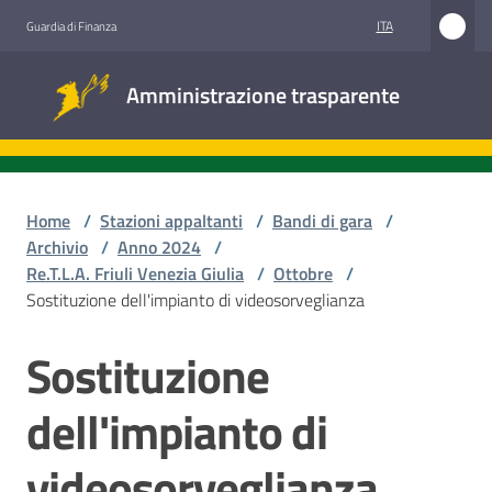
Vai al contenuto
Vai alla navigazione
Vai al footer
ITA
Guardia di Finanza
Amministrazione
Amministrazione trasparente
trasparente
Sottosezioni
Home
/
Stazioni appaltanti
/
Bandi di gara
/
Archivio
/
Anno 2024
/
Re.T.L.A. Friuli Venezia Giulia
/
Ottobre
/
Accesso
Sostituzione dell'impianto di videosorveglianza
civico
Sostituzione
Salta al contenuto
Stazioni
appaltanti
dell'impianto di
videosorveglianza