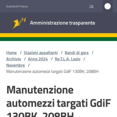
Vai al contenuto
Vai alla navigazione
Vai al footer
ITA
Guardia di Finanza
Amministrazione
Amministrazione trasparente
trasparente
Sottosezioni
Home
/
Stazioni appaltanti
/
Bandi di gara
/
Archivio
/
Anno 2024
/
Re.T.L.A. Lazio
/
Novembre
/
Accesso
Manutenzione automezzi targati GdiF 130BK, 208BH
civico
Manutenzione
Salta al contenuto
Stazioni
appaltanti
automezzi targati GdiF
130BK, 208BH