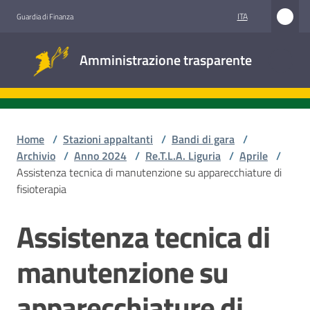
Vai al contenuto
Vai alla navigazione
Vai al footer
ITA
Guardia di Finanza
Amministrazione
Amministrazione trasparente
trasparente
Sottosezioni
Home
/
Stazioni appaltanti
/
Bandi di gara
/
Archivio
/
Anno 2024
/
Re.T.L.A. Liguria
/
Aprile
/
Assistenza tecnica di manutenzione su apparecchiature di
Accesso
fisioterapia
civico
Assistenza tecnica di
Salta al contenuto
Stazioni
appaltanti
manutenzione su
apparecchiature di