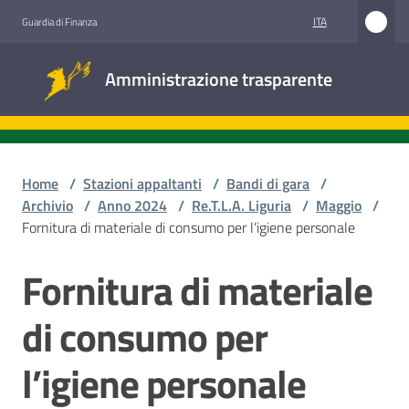
Vai al contenuto
Vai alla navigazione
Vai al footer
ITA
Guardia di Finanza
Amministrazione
Amministrazione trasparente
trasparente
Sottosezioni
Home
/
Stazioni appaltanti
/
Bandi di gara
/
Archivio
/
Anno 2024
/
Re.T.L.A. Liguria
/
Maggio
/
Fornitura di materiale di consumo per l’igiene personale
Accesso
civico
Fornitura di materiale
Salta al contenuto
Stazioni
di consumo per
appaltanti
l’igiene personale