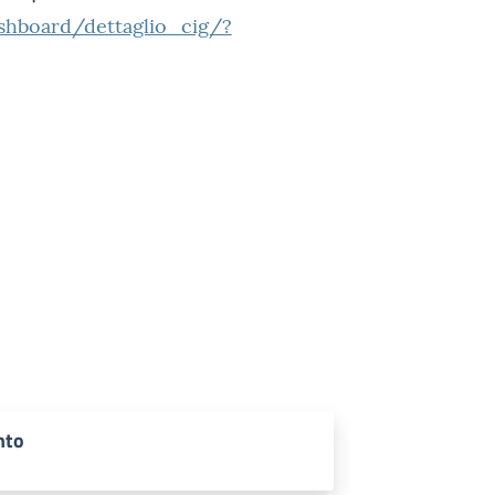
ashboard/dettaglio_cig/?
nto