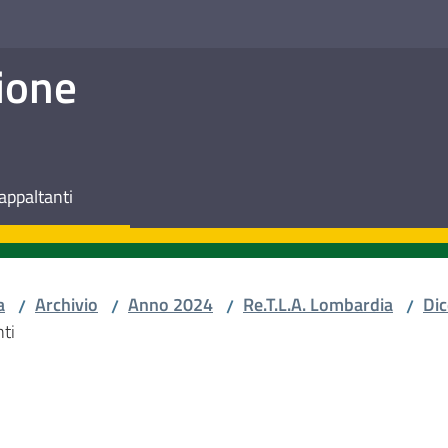
ione
appaltanti
a
Archivio
Anno 2024
Re.T.L.A. Lombardia
Di
/
/
/
/
nti