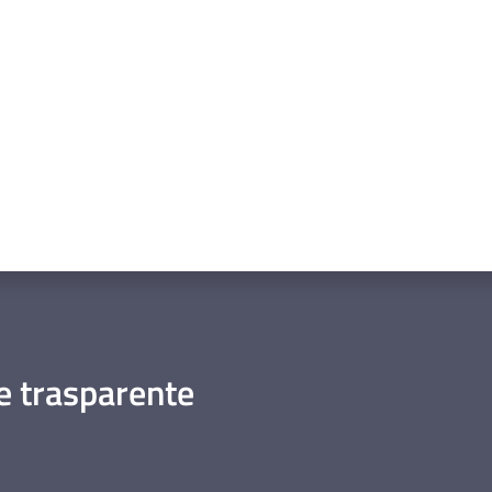
a da 1 a 5 stelle
 trasparente