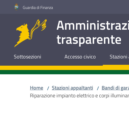
Vai al contenuto
Vai alla navigazione
Vai al footer
Guardia di Finanza
Amministraz
trasparente
Sottosezioni
Accesso civico
Stazioni 
Home
Stazioni appaltanti
Bandi di gar
/
/
Riparazione impianto elettrico e corpi illumina
Salta al contenuto