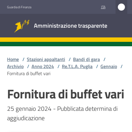
Vai al contenuto
Vai alla navigazione
Vai al footer
ITA
Guardia di Finanza
Amministrazione
Amministrazione trasparente
trasparente
Sottosezioni
Home
/
Stazioni appaltanti
/
Bandi di gara
/
Archivio
/
Anno 2024
/
Re.T.L.A. Puglia
/
Gennaio
/
Fornitura di buffet vari
Accesso
civico
Fornitura di buffet vari
Salta al contenuto
Stazioni
25 gennaio 2024 - Pubblicata determina di 
appaltanti
aggiudicazione