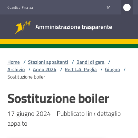
Vai al contenuto
Vai alla navigazione
Vai al footer
ITA
Guardia di Finanza
Amministrazione
Amministrazione trasparente
trasparente
Sottosezioni
Home
/
Stazioni appaltanti
/
Bandi di gara
/
Archivio
/
Anno 2024
/
Re.T.L.A. Puglia
/
Giugno
/
Sostituzione boiler
Accesso
civico
Sostituzione boiler
Salta al contenuto
Stazioni
17 giugno 2024 - Pubblicato link dettaglio 
appaltanti
appalto