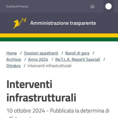
Vai al contenuto
Vai alla navigazione
Vai al footer
ITA
Guardia di Finanza
Amministrazione
Amministrazione trasparente
trasparente
Sottosezioni
Home
/
Stazioni appaltanti
/
Bandi di gara
/
Archivio
/
Anno 2024
/
Re.T.L.A. Reparti Speciali
/
Ottobre
/
Interventi infrastrutturali
Accesso
civico
Interventi
Salta al contenuto
Stazioni
infrastrutturali
appaltanti
10 ottobre 2024 - Pubblicata la determina di 