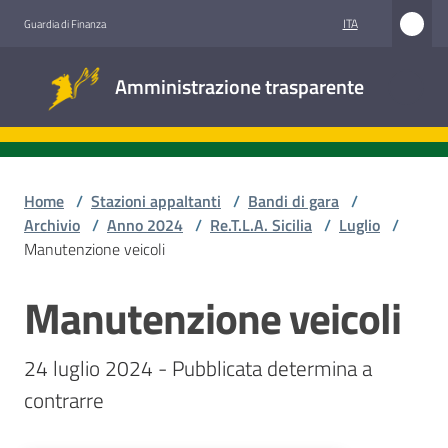
Vai al contenuto
Vai alla navigazione
Vai al footer
ITA
Guardia di Finanza
Amministrazione
Amministrazione trasparente
trasparente
Sottosezioni
Home
/
Stazioni appaltanti
/
Bandi di gara
/
Archivio
/
Anno 2024
/
Re.T.L.A. Sicilia
/
Luglio
/
Manutenzione veicoli
Accesso
civico
Manutenzione veicoli
Salta al contenuto
Stazioni
24 luglio 2024 - Pubblicata determina a 
appaltanti
contrarre