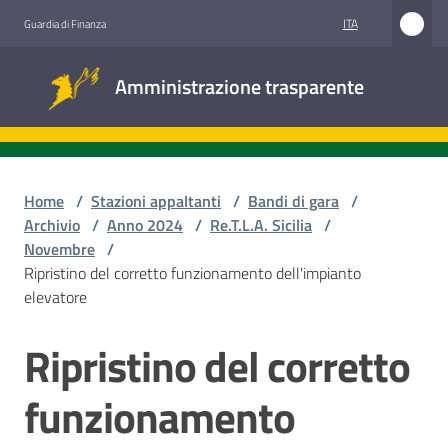
Vai al contenuto
Vai alla navigazione
Vai al footer
ITA
Guardia di Finanza
Amministrazione
Amministrazione trasparente
trasparente
Sottosezioni
Home
/
Stazioni appaltanti
/
Bandi di gara
/
Archivio
/
Anno 2024
/
Re.T.L.A. Sicilia
/
Novembre
/
Accesso
Ripristino del corretto funzionamento dell'impianto
civico
elevatore
Stazioni
Ripristino del corretto
Salta al contenuto
appaltanti
funzionamento