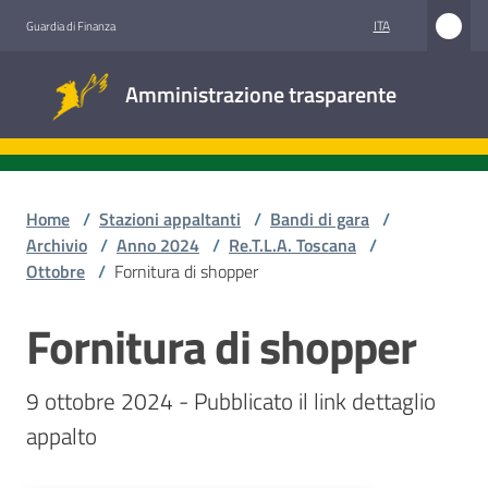
Vai al contenuto
Vai alla navigazione
Vai al footer
ITA
Guardia di Finanza
Amministrazione
Amministrazione trasparente
trasparente
Sottosezioni
Home
/
Stazioni appaltanti
/
Bandi di gara
/
Archivio
/
Anno 2024
/
Re.T.L.A. Toscana
/
Ottobre
/
Fornitura di shopper
Accesso
civico
Fornitura di shopper
Salta al contenuto
Stazioni
9 ottobre 2024 - Pubblicato il link dettaglio 
appaltanti
appalto