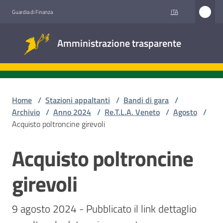
Vai al contenuto
Vai alla navigazione
Vai al footer
ITA
Guardia di Finanza
Amministrazione
Amministrazione trasparente
trasparente
Sottosezioni
Home
/
Stazioni appaltanti
/
Bandi di gara
/
Archivio
/
Anno 2024
/
Re.T.L.A. Veneto
/
Agosto
/
Acquisto poltroncine girevoli
Accesso
civico
Acquisto poltroncine
Salta al contenuto
Stazioni
girevoli
appaltanti
9 agosto 2024 - Pubblicato il link dettaglio 