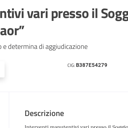
tivi vari presso il So
aor”
o e determina di aggiudicazione
B387E54279
CIG:
Descrizione
Interventi manutentivi vari presso il Sog