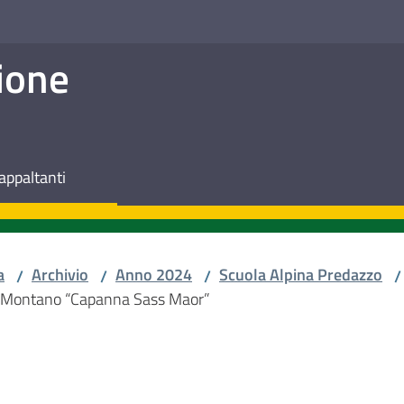
ione
appaltanti
a
Archivio
Anno 2024
Scuola Alpina Predazzo
/
/
/
/
no Montano “Capanna Sass Maor”