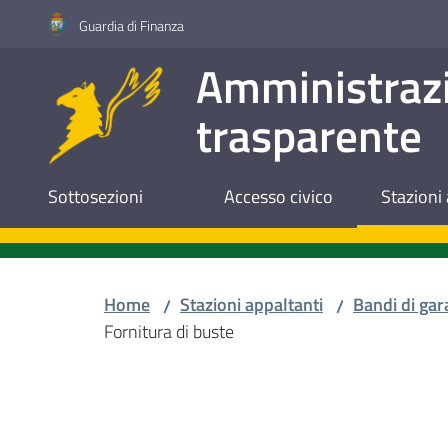
Vai al contenuto
Vai alla navigazione
Vai al footer
Guardia di Finanza
Amministraz
trasparente
Sottosezioni
Accesso civico
Stazioni 
Home
Stazioni appaltanti
Bandi di gar
/
/
Fornitura di buste
Salta al contenuto