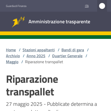
Vai al contenuto
Vai alla navigazione
Vai al footer
ITA
Guardia di Finanza
Amministrazione
Amministrazione trasparente
trasparente
Sottosezioni
Home
/
Stazioni appaltanti
/
Bandi di gara
/
Archivio
/
Anno 2025
/
Quartier Generale
/
Maggio
/
Riparazione transpallet
Accesso
civico
Riparazione
Salta al contenuto
Stazioni
transpallet
appaltanti
27 maggio 2025 - Pubblicate determina a 